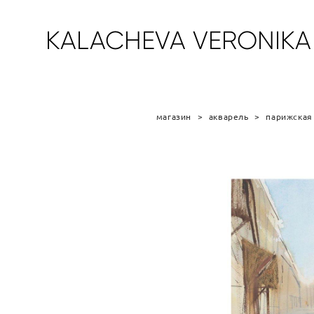
KALACHEVA VERONIKA
магазин
>
акварель
>
парижская