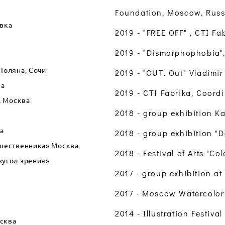
Foundation, Moscow, Russ
авка
2019 - "FREE OFF" , CTI F
2019 - "Dismorphophobia"
я Поляна, Сочи
2019 - "OUT. Out" Vladimir
ва
2019 - CTI Fabrika, Coord
, Москва
2018 - group exhibition 
ва
2018 - group exhibition "
ешественника» Москва
2018 - Festival of Arts "
 «угол зрения»
2017 - group exhibition 
2017 - Moscow Watercolor 
2014 - Illustration Festiva
осква