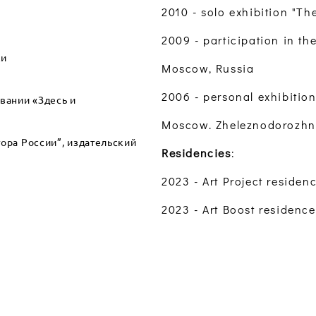
2010 - solo exhibition "Th
2009 - participation in the
ки
Moscow, Russia
2006 - personal exhibition
овании «Здесь и
Moscow. Zheleznodorozhny
ора России”, издательский
Residencies
:
2023 - Art Project residency
2023 - Art Boost residence,
2020 - Art Lab No. 4, Ne
2019 - Art Foundation Th
Publications and perform