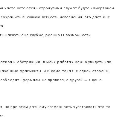
ой часто остаются нетронутыми служат будто камертоном
 сохранить внешнюю легкость исполнения, это дает мне
а.
ть шагнуть еще глубже, расширяя возможности
ратива и абстракции: в моих работах можно увидеть как
казанные фрагменты. Я и сама такая: с одной стороны,
 соблюдать формальные правила, с другой — я ценю
я, но при этом дать ему возможность чувствовать что-то
ив.