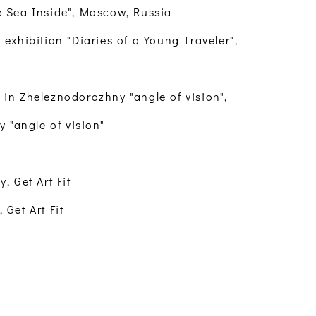
e Sea Inside", Moscow, Russia
 exhibition "Diaries of a Young Traveler",
 in Zheleznodorozhny "angle of vision",
 "angle of vision"
, Get Art Fit
 Get Art Fit
w Tretyakovka, Moscow
ursday, Moscow
ances: